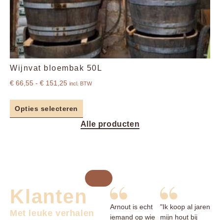
Wijnvat bloembak 50L
€
66,55
-
€
151,25
incl. BTW
Opties selecteren
Alle producten
Klanten
Arnout is echt
"Ik koop al jaren
Met leuke verhalen
iemand op wie
mijn hout bij