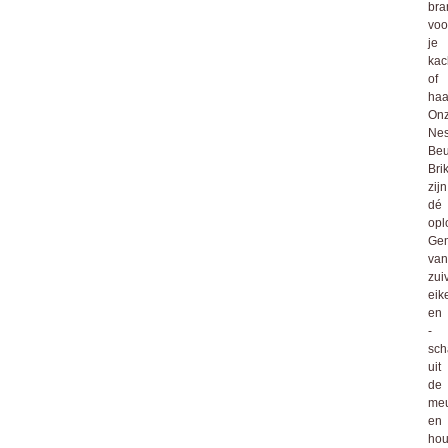
bra
voo
je
kac
of
haa
On
Nes
Be
Bri
zijn
dé
opl
Ge
van
zui
eik
en
-
sch
uit
de
meu
en
hou