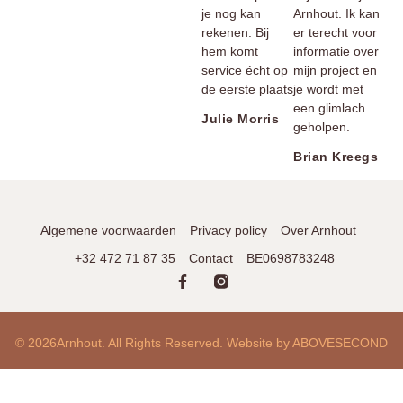
je nog kan
Arnhout. Ik kan
rekenen. Bij
er terecht voor
hem komt
informatie over
service écht op
mijn project en
de eerste plaats
je wordt met
een glimlach
Julie Morris
geholpen.
Brian Kreegs
Algemene voorwaarden
Privacy policy
Over Arnhout
+32 472 71 87 35
Contact
BE0698783248
© 2026Arnhout. All Rights Reserved. Website by ABOVE
SECOND