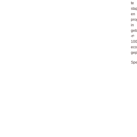
te
sta
en
pro
in
geb
🌱
10
eco
gep
Spe