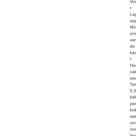
Vo
•
La
asp
Mi
on
va
de
kac
•
Ho
cal
wa
Tot
5,3
kW
pe
bri
wa
zor
vo
la