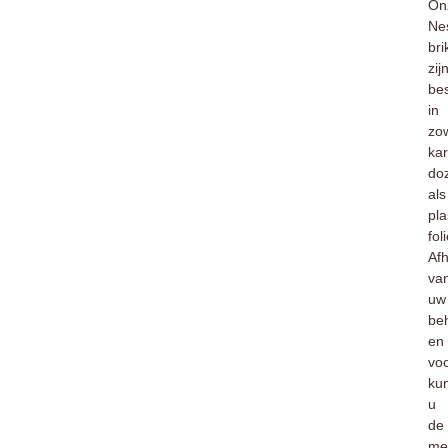
On
Ne
bri
zij
be
in
zo
ka
do
als
pla
foli
Afh
va
uw
be
en
vo
ku
u
de
me