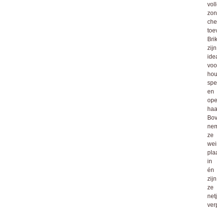
vol
zon
che
toe
Bri
zijn
ide
voo
hou
spe
en
op
haa
Bov
ne
ze
wei
pla
in
én
zijn
ze
net
ver